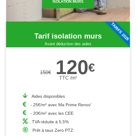
ISOLATION MURS
TARIFS 2026
Tarif isolation murs
Avant déduction des aides
120
€
150
€
TTC /m²
Aides disponibles
- 25€/m² avec Ma Prime Renov'
- 20€/m² avec les CEE
TVA réduite à 5,5%
Prêt à taux Zero PTZ