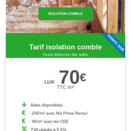
ISOLATION COMBLE
TARIFS 2026
Tarif isolation comble
Avant déduction des aides
70
€
110
€
TTC /m²
Aides disponibles
- 25€/m² avec Ma Prime Renov'
- 9€/m² avec les CEE
TVA réduite à 5,5%