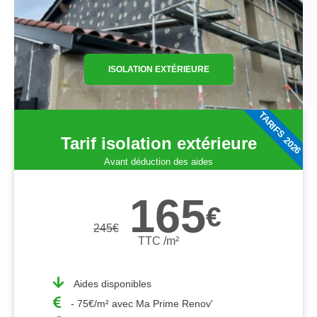
ISOLATION EXTÉRIEURE
TARIFS 2026
Tarif isolation extérieure
Avant déduction des aides
165
€
245
€
TTC /m²
Aides disponibles
- 75€/m² avec Ma Prime Renov'