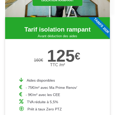
ISOLATION RAMPANT
TARIFS 2026
Tarif isolation rampant
Avant déduction des aides
125
€
160
€
TTC /m²
Aides disponibles
- 75€/m² avec Ma Prime Renov'
- 9€/m² avec les CEE
TVA réduite à 5,5%
Prêt à taux Zero PTZ