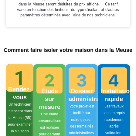
dans la Meuse seront déduites du prix affiché. ｜Ce tarif
varie en fonction des finitions, du type d'isolant et d'autres
paramètres déterminés avec l'aide de nos techniciens.
Comment faire isoler votre maison dans la Meuse
Rendez-
Étude
Dossier
Installation
vous
sur
administratif
rapide
Un technicien
mesure
Votre projet est
Les travaux
intervient dans
facilité par
sont entrepris
Une étude
la Meuse (55)
notre gestion
rapidement
personnalisée
pour examiner
des formalités
après
est réalisée
la situation
administratives.
validation.
pour garantir