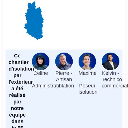
Ce
chantier
d'isolation
Celine
Pierre -
Maxime
Kelvin -
par
-
Artisan
-
Technico-
l'extérieur
Administratif
isolation
Poseur
commercia
a été
isolation
réalisé
par
notre
équipe
dans