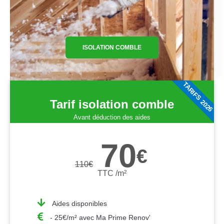
ISOLATION COMBLE
TARIFS 2026
Tarif isolation comble
Avant déduction des aides
70
€
110
€
TTC /m²
Aides disponibles
- 25€/m² avec Ma Prime Renov'