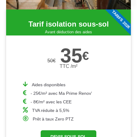
TARIFS 2026
Tarif isolation sous-sol
Avant déduction des aides
35
€
50
€
TTC /m²
Aides disponibles
- 25€/m² avec Ma Prime Renov'
- 8€/m² avec les CEE
TVA réduite à 5,5%
Prêt à taux Zero PTZ
DEVIS SOUS-SOL