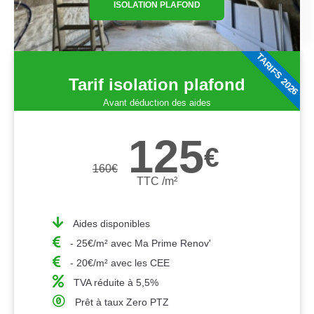
ISOLATION PLAFOND
TARIFS 2026
Tarif isolation plafond
Avant déduction des aides
125
€
160
€
TTC /m²
Aides disponibles
- 25€/m² avec Ma Prime Renov'
- 20€/m² avec les CEE
TVA réduite à 5,5%
Prêt à taux Zero PTZ