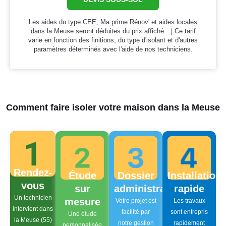
Les aides du type CEE, Ma prime Rénov' et aides locales
dans la Meuse seront déduites du prix affiché. ｜Ce tarif
varie en fonction des finitions, du type d'isolant et d'autres
paramètres déterminés avec l'aide de nos techniciens.
Comment faire isoler votre maison dans la Meuse
Rendez-
Étude
Dossier
Installation
vous
sur
administratif
rapide
Un technicien
mesure
Votre projet est
Les travaux
intervient dans
facilité par
sont entrepris
Une étude
la Meuse (55)
notre gestion
rapidement
personnalisée