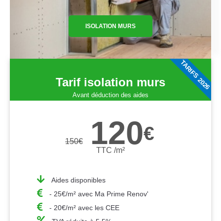
ISOLATION MURS
TARIFS 2026
Tarif isolation murs
Avant déduction des aides
120
€
150
€
TTC /m²
Aides disponibles
- 25€/m² avec Ma Prime Renov'
- 20€/m² avec les CEE