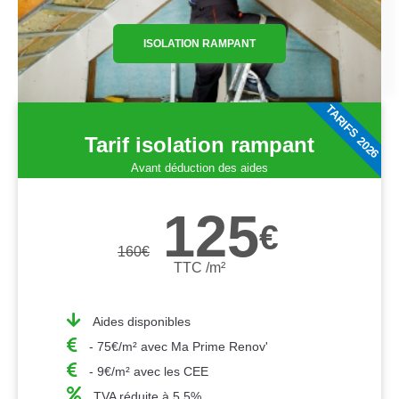
ISOLATION RAMPANT
TARIFS 2026
Tarif isolation rampant
Avant déduction des aides
125
€
160
€
TTC /m²
Aides disponibles
- 75€/m² avec Ma Prime Renov'
- 9€/m² avec les CEE
TVA réduite à 5,5%