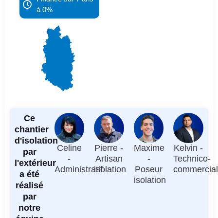
à 0%
Ce
chantier
d'isolation
Celine
Pierre -
Maxime
Kelvin -
par
-
Artisan
-
Technico-
l'extérieur
Administratif
isolation
Poseur
commercia
a été
isolation
réalisé
par
notre