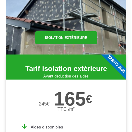
ISOLATION EXTÉRIEURE
TARIFS 2026
Tarif isolation extérieure
Avant déduction des aides
165
€
245
€
TTC /m²
Aides disponibles