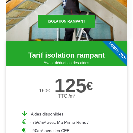
ISOLATION RAMPANT
TARIFS 2026
Tarif isolation rampant
Avant déduction des aides
125
€
160
€
TTC /m²
Aides disponibles
- 75€/m² avec Ma Prime Renov'
- 9€/m² avec les CEE