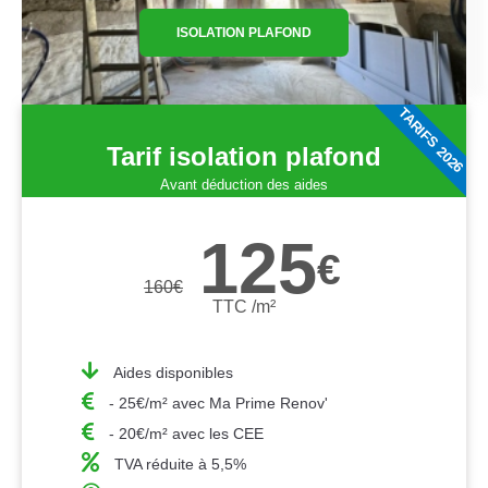
ISOLATION PLAFOND
TARIFS 2026
Tarif isolation plafond
Avant déduction des aides
125
€
160
€
TTC /m²
Aides disponibles
- 25€/m² avec Ma Prime Renov'
- 20€/m² avec les CEE
TVA réduite à 5,5%