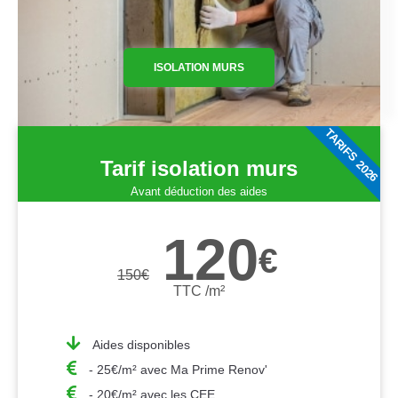
ISOLATION MURS
TARIFS 2026
Tarif isolation murs
Avant déduction des aides
120
€
150
€
TTC /m²
Aides disponibles
- 25€/m² avec Ma Prime Renov'
- 20€/m² avec les CEE