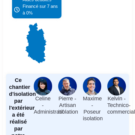
Financé sur 7 ans
à 0%
Ce
chantier
d'isolation
Celine
Pierre -
Maxime
Kelvin -
par
-
Artisan
-
Technico-
l'extérieur
Administratif
isolation
Poseur
commercia
a été
isolation
réalisé
par