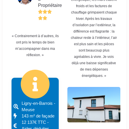
Propriétaire
froids et les factures de
chauffage grimpaient chaque
hiver. Après les travaux
d’isolation par l’extérieur, la
différence est flagrante : la
« Contrairement à d’autres, ils
chaleur reste à l’intérieur, l’air
ont pris le temps de bien
est plus sain et les pièces
m’accompagner dans ma
sont beaucoup plus
réflexion. »
agréables à vivre. Je vois
déjà une baisse significative
de mes dépenses
énergétiques. »
Ligny-en-Barrois -
Meuse
143 m² de façade
12 137€ TTC -
Aides déduites