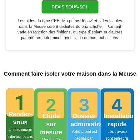
DEVIS SOUS-SOL
Les aides du type CEE, Ma prime Rénov' et aides locales
dans la Meuse seront déduites du prix affiché. ｜Ce tarif
varie en fonction des finitions, du type d'isolant et d'autres
paramètres déterminés avec l'aide de nos techniciens.
Comment faire isoler votre maison dans la Meuse
Rendez-
Étude
Dossier
Installation
vous
sur
administratif
rapide
Un technicien
mesure
Votre projet est
Les travaux
intervient dans
facilité par
sont entrepris
Une étude