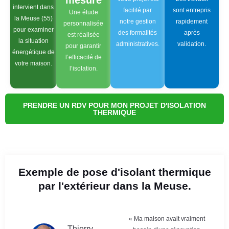
mesure
intervient dans
facilité par
sont entrepris
Une étude
la Meuse (55)
notre gestion
rapidement
personnalisée
pour examiner
des formalités
après
est réalisée
la situation
administratives.
validation.
pour garantir
énergétique de
l’efficacité de
votre maison.
l’isolation.
PRENDRE UN RDV POUR MON PROJET D'ISOLATION
THERMIQUE
Exemple de pose d'isolant thermique
par l'extérieur dans la Meuse.
« Ma maison avait vraiment
Thierry