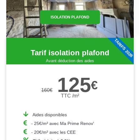
ISOLATION PLAFOND
TARIFS 2026
Tarif isolation plafond
Avant déduction des aides
125
€
160
€
TTC /m²
Aides disponibles
- 25€/m² avec Ma Prime Renov'
- 20€/m² avec les CEE