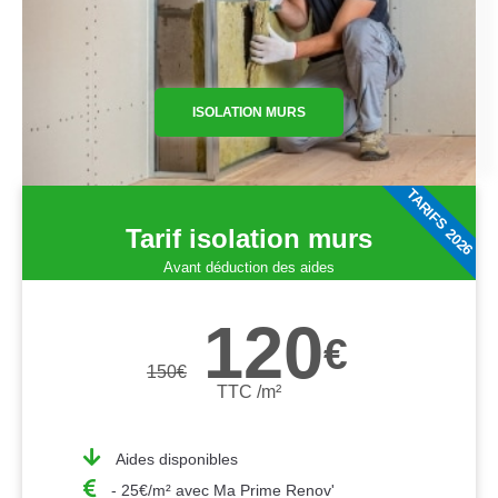
ISOLATION MURS
TARIFS 2026
Tarif isolation murs
Avant déduction des aides
120
€
150
€
TTC /m²
Aides disponibles
- 25€/m² avec Ma Prime Renov'