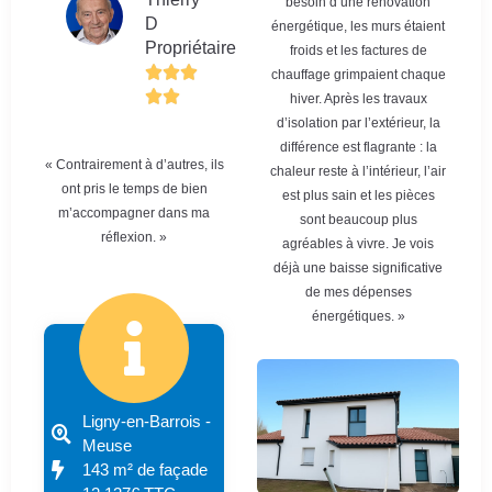
besoin d’une rénovation
D
énergétique, les murs étaient
Propriétaire
froids et les factures de
chauffage grimpaient chaque
hiver. Après les travaux
d’isolation par l’extérieur, la
différence est flagrante : la
« Contrairement à d’autres, ils
chaleur reste à l’intérieur, l’air
ont pris le temps de bien
est plus sain et les pièces
m’accompagner dans ma
sont beaucoup plus
réflexion. »
agréables à vivre. Je vois
déjà une baisse significative
de mes dépenses
énergétiques. »
Ligny-en-Barrois -
Meuse
143 m² de façade