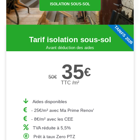
ISOLATION SOUS-SOL
TARIFS 2026
Tarif isolation sous-sol
Avant déduction des aides
35
€
50
€
TTC /m²
Aides disponibles
- 25€/m² avec Ma Prime Renov'
- 8€/m² avec les CEE
TVA réduite à 5,5%
Prêt à taux Zero PTZ