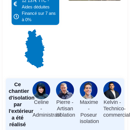
12 137€ TTC -
Aides déduites
Financé sur 7 ans
à 0%
Ce
chantier
d'isolation
Celine
Pierre -
Maxime
Kelvin -
par
-
Artisan
-
Technico-
l'extérieur
Administratif
isolation
Poseur
commercia
a été
isolation
réalisé