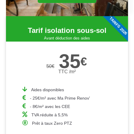
TARIFS 2026
Tarif isolation sous-sol
Avant déduction des aides
35
€
50
€
TTC /m²
Aides disponibles
- 25€/m² avec Ma Prime Renov'
- 8€/m² avec les CEE
TVA réduite à 5,5%
Prêt à taux Zero PTZ