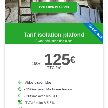
ISOLATION PLAFOND
TARIFS 2026
Tarif isolation plafond
Avant déduction des aides
125
€
160
€
TTC /m²
Aides disponibles
- 25€/m² avec Ma Prime Renov'
- 20€/m² avec les CEE
TVA réduite à 5,5%