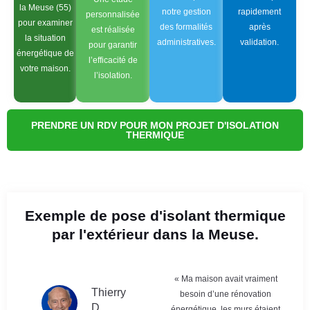
la Meuse (55)
notre gestion
rapidement
personnalisée
pour examiner
des formalités
après
est réalisée
la situation
administratives.
validation.
pour garantir
énergétique de
l’efficacité de
votre maison.
l’isolation.
PRENDRE UN RDV POUR MON PROJET D'ISOLATION
THERMIQUE
Exemple de pose d'isolant thermique
par l'extérieur dans la Meuse.
« Ma maison avait vraiment
Thierry
besoin d’une rénovation
D
énergétique, les murs étaient