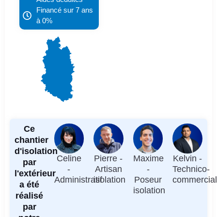
Financé sur 7 ans
à 0%
Ce
chantier
d'isolation
Celine
Pierre -
Maxime
Kelvin -
par
-
Artisan
-
Technico-
l'extérieur
Administratif
isolation
Poseur
commercia
a été
isolation
réalisé
par