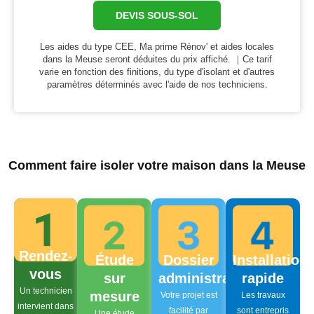
DEVIS SOUS-SOL
Les aides du type CEE, Ma prime Rénov' et aides locales
dans la Meuse seront déduites du prix affiché. ｜Ce tarif
varie en fonction des finitions, du type d'isolant et d'autres
paramètres déterminés avec l'aide de nos techniciens.
Comment faire isoler votre maison dans la Meuse
Rendez-
Étude
Dossier
Installation
vous
sur
administratif
rapide
Un technicien
mesure
Votre projet est
Les travaux
intervient dans
facilité par
sont entrepris
Une étude