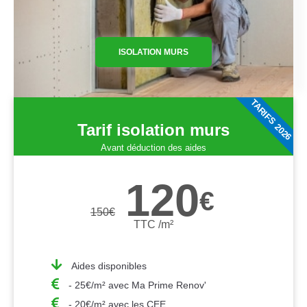
ISOLATION MURS
TARIFS 2026
Tarif isolation murs
Avant déduction des aides
120
€
150
€
TTC /m²
Aides disponibles
- 25€/m² avec Ma Prime Renov'
- 20€/m² avec les CEE