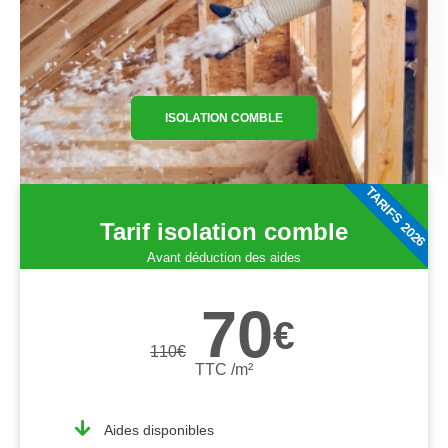
ISOLATION COMBLE
TARIFS 2026
Tarif isolation comble
Avant déduction des aides
70
€
110
€
TTC /m²
Aides disponibles