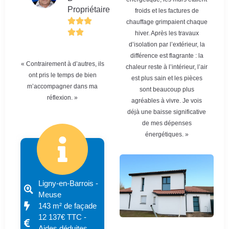
Propriétaire
froids et les factures de
chauffage grimpaient chaque
hiver. Après les travaux
d’isolation par l’extérieur, la
différence est flagrante : la
« Contrairement à d’autres, ils
chaleur reste à l’intérieur, l’air
ont pris le temps de bien
est plus sain et les pièces
m’accompagner dans ma
sont beaucoup plus
réflexion. »
agréables à vivre. Je vois
déjà une baisse significative
de mes dépenses
énergétiques. »
Ligny-en-Barrois -
Meuse
143 m² de façade
12 137€ TTC -
Aides déduites