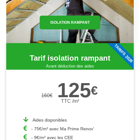
ISOLATION RAMPANT
TARIFS 2026
Tarif isolation rampant
Avant déduction des aides
125
€
160
€
TTC /m²
Aides disponibles
- 75€/m² avec Ma Prime Renov'
- 9€/m² avec les CEE