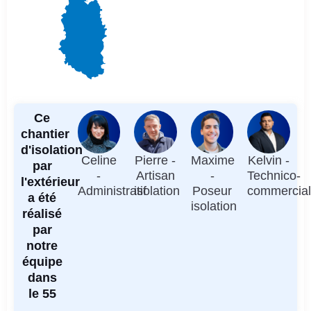
Ce
chantier
d'isolation
Celine
Pierre -
Maxime
Kelvin -
par
-
Artisan
-
Technico-
l'extérieur
Administratif
isolation
Poseur
commercia
a été
isolation
réalisé
par
notre
équipe
dans
le 55