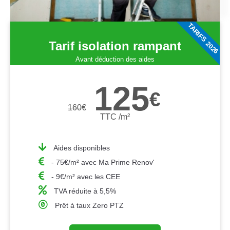
TARIFS 2026
Tarif isolation rampant
Avant déduction des aides
125
€
160
€
TTC /m²
Aides disponibles
- 75€/m² avec Ma Prime Renov'
- 9€/m² avec les CEE
TVA réduite à 5,5%
Prêt à taux Zero PTZ