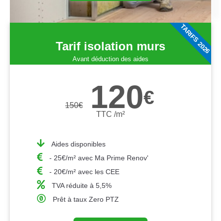
TARIFS 2026
Tarif isolation murs
Avant déduction des aides
120
€
150
€
TTC /m²
Aides disponibles
- 25€/m² avec Ma Prime Renov'
- 20€/m² avec les CEE
TVA réduite à 5,5%
Prêt à taux Zero PTZ