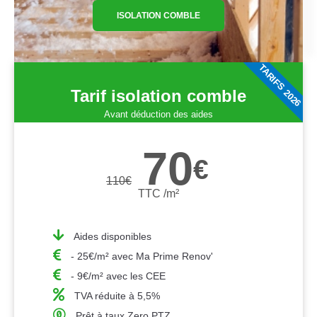
ISOLATION COMBLE
TARIFS 2026
Tarif isolation comble
Avant déduction des aides
70
€
110
€
TTC /m²
Aides disponibles
- 25€/m² avec Ma Prime Renov'
- 9€/m² avec les CEE
TVA réduite à 5,5%
Prêt à taux Zero PTZ