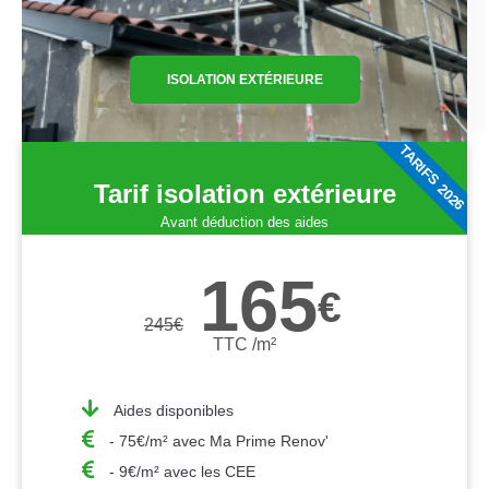
ISOLATION EXTÉRIEURE
TARIFS 2026
Tarif isolation extérieure
Avant déduction des aides
165
€
245
€
TTC /m²
Aides disponibles
- 75€/m² avec Ma Prime Renov'
- 9€/m² avec les CEE