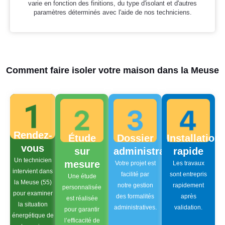
varie en fonction des finitions, du type d'isolant et d'autres
paramètres déterminés avec l'aide de nos techniciens.
Comment faire isoler votre maison dans la Meuse
Rendez-
Étude
Dossier
Installation
vous
sur
administratif
rapide
Un technicien
mesure
Votre projet est
Les travaux
intervient dans
facilité par
sont entrepris
Une étude
la Meuse (55)
notre gestion
rapidement
personnalisée
pour examiner
des formalités
après
est réalisée
la situation
administratives.
validation.
pour garantir
énergétique de
l’efficacité de